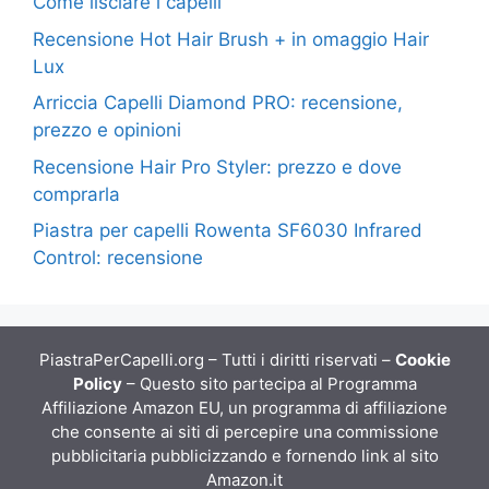
Come lisciare i capelli
Recensione Hot Hair Brush + in omaggio Hair
Lux
Arriccia Capelli Diamond PRO: recensione,
prezzo e opinioni
Recensione Hair Pro Styler: prezzo e dove
comprarla
Piastra per capelli Rowenta SF6030 Infrared
Control: recensione
PiastraPerCapelli.org – Tutti i diritti riservati –
Cookie
Policy
– Questo sito partecipa al Programma
Affiliazione Amazon EU, un programma di affiliazione
che consente ai siti di percepire una commissione
pubblicitaria pubblicizzando e fornendo link al sito
Amazon.it