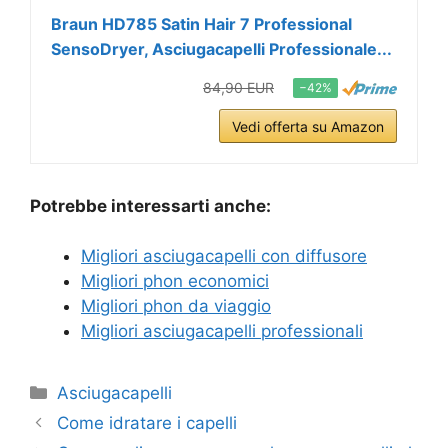
Braun HD785 Satin Hair 7 Professional
SensoDryer, Asciugacapelli Professionale...
84,90 EUR
−42%
Vedi offerta su Amazon
Potrebbe interessarti anche:
Migliori asciugacapelli con diffusore
Migliori phon economici
Migliori phon da viaggio
Migliori asciugacapelli professionali
Categorie
Asciugacapelli
Come idratare i capelli