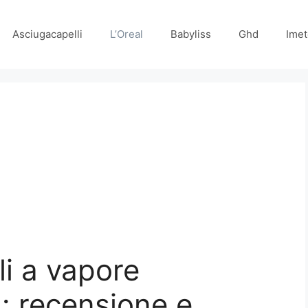
Asciugacapelli
L’Oreal
Babyliss
Ghd
Imet
li a vapore
: recensione e