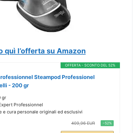
o quì l’offerta su Amazon
OFFERTA - SCONTO DEL 52%
 Professionnel Steampod Professionel
lli - 200 gr
 gr
 Expert Professionnel
te e cura personale originali ed esclusivi
409,96 EUR
−52%