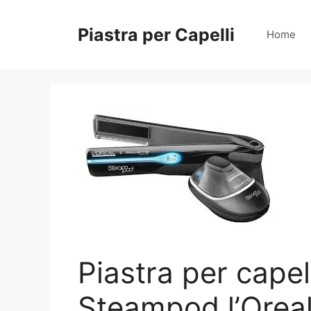
Vai
al
Piastra per Capelli
Home
contenuto
Piastra per capel
Steampod l’Oreal