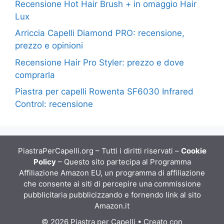
Recensione Hot Hair Brush + in omaggio Hair
Lux
Arriccia Capelli Diamond PRO: recensione,
prezzo e opinioni
Recensione Hair Pro Styler: prezzo e dove
comprarla
Piastra per capelli Rowenta SF6030 Infrared
Control: recensione
PiastraPerCapelli.org – Tutti i diritti riservati –
Cookie
Policy
– Questo sito partecipa al Programma
Affiliazione Amazon EU, un programma di affiliazione
che consente ai siti di percepire una commissione
pubblicitaria pubblicizzando e fornendo link al sito
Amazon.it
© 2026 Piastra per Capelli
• Creato con