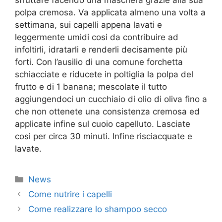
sfruttare facendo una maschera grazie alla sua
polpa cremosa. Va applicata almeno una volta a
settimana, sui capelli appena lavati e
leggermente umidi cosi da contribuire ad
infoltirli, idratarli e renderli decisamente più
forti. Con l’ausilio di una comune forchetta
schiacciate e riducete in poltiglia la polpa del
frutto e di 1 banana; mescolate il tutto
aggiungendoci un cucchiaio di olio di oliva fino a
che non ottenete una consistenza cremosa ed
applicate infine sul cuoio capelluto. Lasciate
cosi per circa 30 minuti. Infine risciacquate e
lavate.
Categorie
News
Come nutrire i capelli
Come realizzare lo shampoo secco