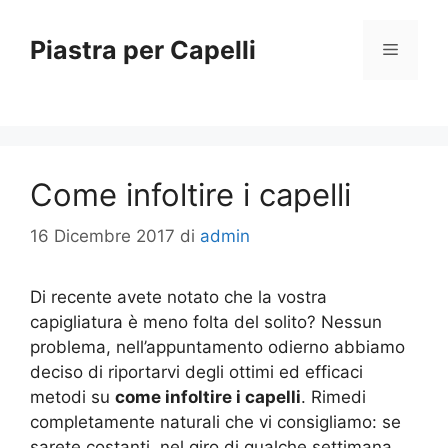
Vai
al
Piastra per Capelli
Menu
contenuto
Come infoltire i capelli
16 Dicembre 2017
di
admin
Di recente avete notato che la vostra
capigliatura è meno folta del solito? Nessun
problema, nell’appuntamento odierno abbiamo
deciso di riportarvi degli ottimi ed efficaci
metodi su
come infoltire i capelli
. Rimedi
completamente naturali che vi consigliamo: se
sarete costanti, nel giro di qualche settimana,