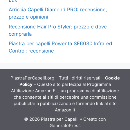
Arriccia Capelli Diamond PRO: recensione,
prezzo e opinioni
Recensione Hair Pro Styler: prezzo e dove
comprarla
Piastra per capelli Rowenta SF6030 Infrared
Control: recensione
PiastraPerCapelli.org – Tutti i diritti riservati –
Cookie
Policy
– Questo sito partecipa al Programma
Affiliazione Amazon EU, un programma di affiliazione
che consente ai siti di percepire una commissione
pubblicitaria pubblicizzando e fornendo link al sito
Amazon.it
© 2026 Piastra per Capelli
• Creato con
GeneratePress