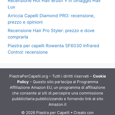
Recensione Hot Hair Brush + in omaggio Hair
Lux
Arriccia Capelli Diamond PRO: recensione,
prezzo e opinioni
Recensione Hair Pro Styler: prezzo e dove
comprarla
Piastra per capelli Rowenta SF6030 Infrared
Control: recensione
PiastraPerCapelli.org – Tutti i diritti riservati –
Cookie
Policy
– Questo sito partecipa al Programma
Affiliazione Amazon EU, un programma di affiliazione
che consente ai siti di percepire una commissione
pubblicitaria pubblicizzando e fornendo link al sito
Amazon.it
© 2026 Piastra per Capelli
• Creato con