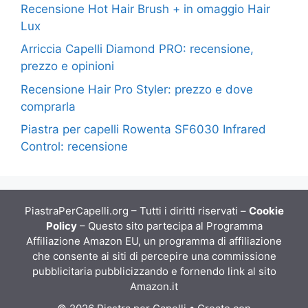
Recensione Hot Hair Brush + in omaggio Hair
Lux
Arriccia Capelli Diamond PRO: recensione,
prezzo e opinioni
Recensione Hair Pro Styler: prezzo e dove
comprarla
Piastra per capelli Rowenta SF6030 Infrared
Control: recensione
PiastraPerCapelli.org – Tutti i diritti riservati –
Cookie
Policy
– Questo sito partecipa al Programma
Affiliazione Amazon EU, un programma di affiliazione
che consente ai siti di percepire una commissione
pubblicitaria pubblicizzando e fornendo link al sito
Amazon.it