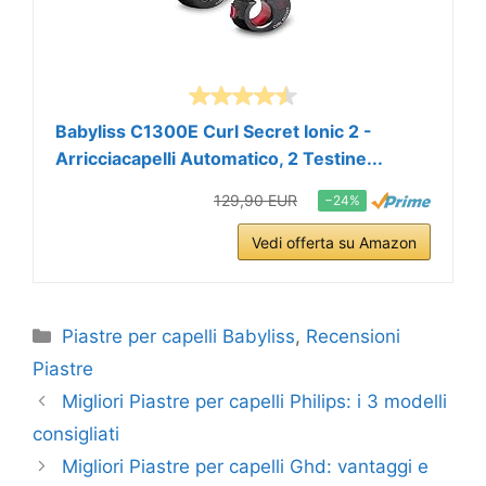
Babyliss C1300E Curl Secret Ionic 2 -
Arricciacapelli Automatico, 2 Testine...
129,90 EUR
−24%
Vedi offerta su Amazon
Categorie
Piastre per capelli Babyliss
,
Recensioni
Piastre
Migliori Piastre per capelli Philips: i 3 modelli
consigliati
Migliori Piastre per capelli Ghd: vantaggi e