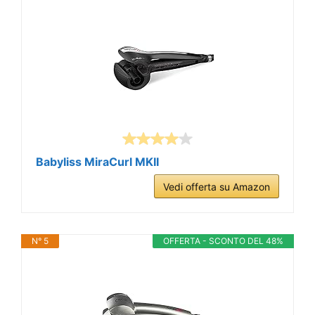
Babyliss MiraCurl MKII
Vedi offerta su Amazon
N° 5
OFFERTA - SCONTO DEL 48%