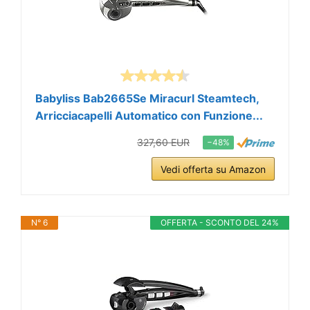
Babyliss Bab2665Se Miracurl Steamtech,
Arricciacapelli Automatico con Funzione...
327,60 EUR
−48%
Vedi offerta su Amazon
N° 6
OFFERTA - SCONTO DEL 24%