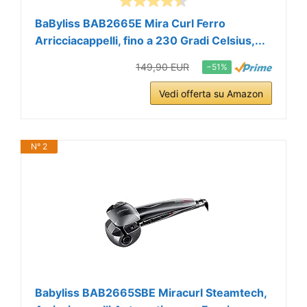
BaByliss BAB2665E Mira Curl Ferro
Arricciacappelli, fino a 230 Gradi Celsius,...
149,90 EUR
−51%
Vedi offerta su Amazon
N° 2
Babyliss BAB2665SBE Miracurl Steamtech,